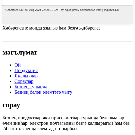
Хәбәрегезне монда языгыз һәм безгә җибәрегез
мәгълүмат
Өй
Продукция
Яңалыклар
Сораулар
Безнең турында
Безнең белән элемтәгә чыгу
сорау
Безнең продуктлар яки приселистлар турында белешмәләр
өчен зинһар, электрон почтагызны безгә калдырыгыз һәм без
24 сәгать эчендә элемтәдә торырбыз.