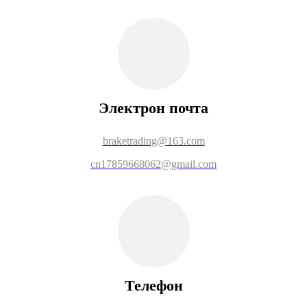
Электрон почта
braketrading@163.com
cn
17859668062@gmail.com
Телефон