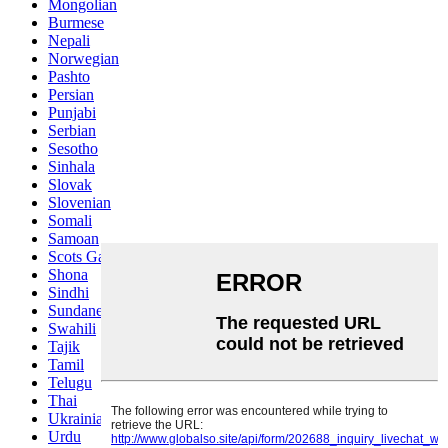
Mongolian
Burmese
Nepali
Norwegian
Pashto
Persian
Punjabi
Serbian
Sesotho
Sinhala
Slovak
Slovenian
Somali
Samoan
Scots Gaelic
Shona
Sindhi
Sundanese
Swahili
Tajik
Tamil
Telugu
Thai
Ukrainian
Urdu