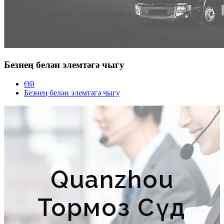
Безнең белән элемтәгә чыгу
Өй
Безнең белән элемтәгә чыгу
Quanzhou
Тормоз Сәүдә