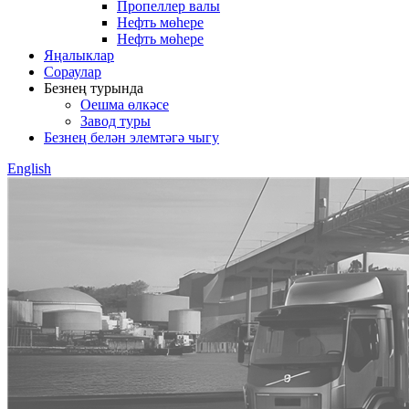
Пропеллер валы
Нефть мөһере
Нефть мөһере
Яңалыклар
Сораулар
Безнең турында
Оешма өлкәсе
Завод туры
Безнең белән элемтәгә чыгу
English