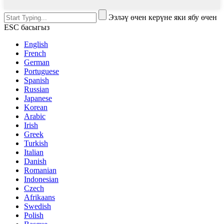
Эзләү өчен керүне яки ябу өчен
ESC басыгыз
English
French
German
Portuguese
Spanish
Russian
Japanese
Korean
Arabic
Irish
Greek
Turkish
Italian
Danish
Romanian
Indonesian
Czech
Afrikaans
Swedish
Polish