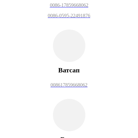
0086-17859668062
0086-0595-22491876
Ватсап
008617859668062