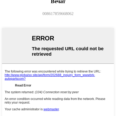
Вечат
008617859668062