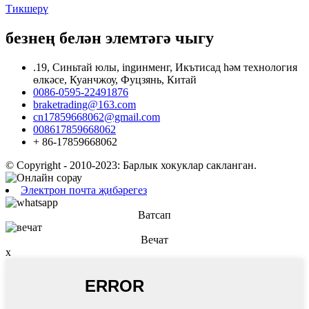
Тикшерү
безнең белән элемтәгә чыгу
.19, Синьтай юлы, ingинменг, Икътисад һәм технология
өлкәсе, Куанчжоу, Фуцзянь, Китай
0086-0595-22491876
braketrading@163.com
cn17859668062@gmail.com
008617859668062
+ 86-17859668062
© Copyright - 2010-2023: Барлык хокуклар сакланган.
Электрон почта җибәрегез
Ватсап
Вечат
x