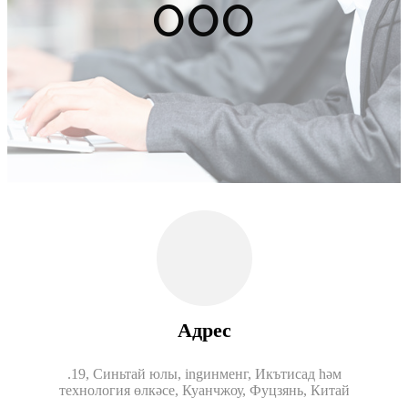
ООО
Адрес
.19, Синьтай юлы, ingинменг, Икътисад һәм
технология өлкәсе, Куанчжоу, Фуцзянь, Китай