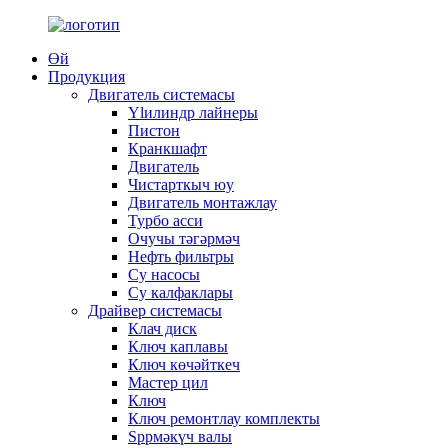
Өй
Продукция
Двигатель системасы
Ylилиндр лайнеры
Пистон
Кранкшафт
Двигатель
Чистарткыч юу
Двигатель монтажлау
Турбо асси
Очучы тәгәрмәч
Нефть фильтры
Су насосы
Су калфаклары
Драйвер системасы
Клач диск
Ключ каплавы
Ключ көчәйткеч
Мастер цил
Ключ
Ключ ремонтлау комплекты
Spрмәкүч валы