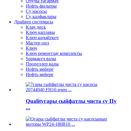
Очучы тәгәрмәч
Нефть фильтры
Су насосы
Су калфаклары
Драйвер системасы
Клач диск
Ключ каплавы
Ключ көчәйткеч
Мастер цил
Ключ
Ключ ремонтлау комплекты
Spрмәкүч валы
Пропеллер валы
Нефть мөһере
Нефть мөһере
Qualityгары сыйфатлы чиста су Пу
...