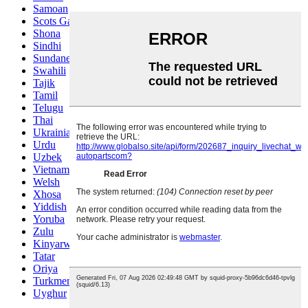
Samoan
Scots Gaelic
Shona
Sindhi
Sundanese
Swahili
Tajik
Tamil
Telugu
Thai
Ukrainian
Urdu
Uzbek
Vietnamese
Welsh
Xhosa
Yiddish
Yoruba
Zulu
Kinyarwanda
Tatar
Oriya
Turkmen
Uyghur