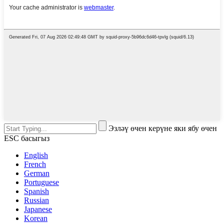
Эзләү өчен керүне яки ябу өчен
ESC басыгыз
English
French
German
Portuguese
Spanish
Russian
Japanese
Korean