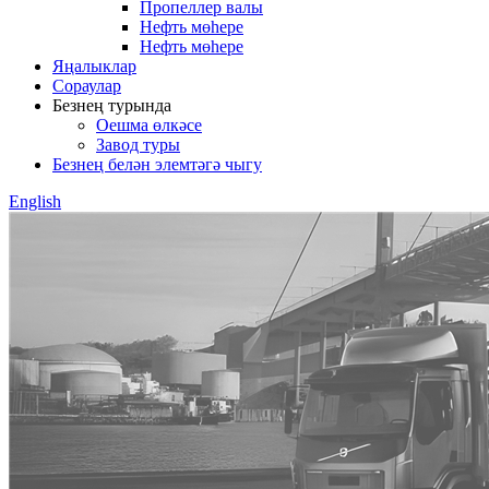
Пропеллер валы
Нефть мөһере
Нефть мөһере
Яңалыклар
Сораулар
Безнең турында
Оешма өлкәсе
Завод туры
Безнең белән элемтәгә чыгу
English