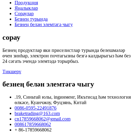
Продукция
Яңалыклар
Сораулар
Безнең турында
Безнең белән элемтәгә чыгу
сорау
Безнең продуктлар яки приселистлар турында белешмәләр
өчен зинһар, электрон почтагызны безгә калдырыгыз һәм без
24 сәгать эчендә элемтәдә торырбыз.
Тикшерү
безнең белән элемтәгә чыгу
.19, Синьтай юлы, ingинменг, Икътисад һәм технология
өлкәсе, Куанчжоу, Фуцзянь, Китай
0086-0595-22491876
braketrading@163.com
cn17859668062@gmail.com
008617859668062
+ 86-17859668062