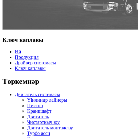
Ключ каплавы
Өй
Продукция
Драйвер системасы
Ключ каплавы
Төркемнәр
Двигатель системасы
Ylилиндр лайнеры
Пистон
Кранкшафт
Двигатель
Чистарткыч юу
Двигатель монтажлау
Турбо асси