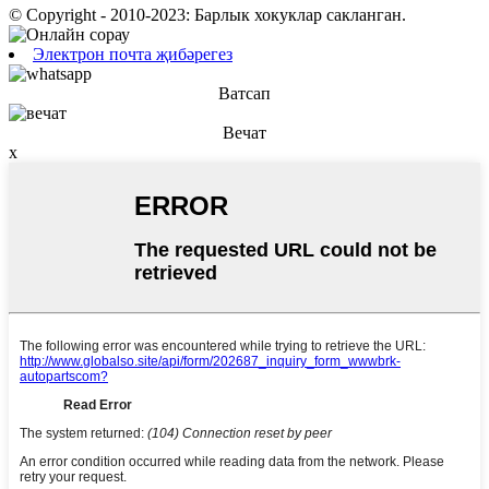
© Copyright - 2010-2023: Барлык хокуклар сакланган.
Электрон почта җибәрегез
Ватсап
Вечат
x