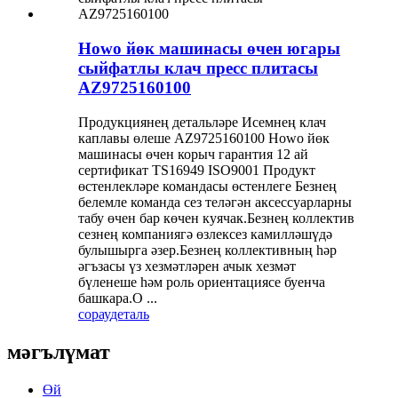
Howo йөк машинасы өчен югары
сыйфатлы клач пресс плитасы
AZ9725160100
Продукциянең детальләре Исемнең клач
каплавы өлеше AZ9725160100 Howo йөк
машинасы өчен корыч гарантия 12 ай
сертификат TS16949 ISO9001 Продукт
өстенлекләре командасы өстенлеге Безнең
белемле команда сез теләгән аксессуарларны
табу өчен бар көчен куячак.Безнең коллектив
сезнең компаниягә өзлексез камилләшүдә
булышырга әзер.Безнең коллективның һәр
әгъзасы үз хезмәтләрен ачык хезмәт
бүленеше һәм роль ориентациясе буенча
башкара.О ...
сорау
деталь
мәгълүмат
Өй