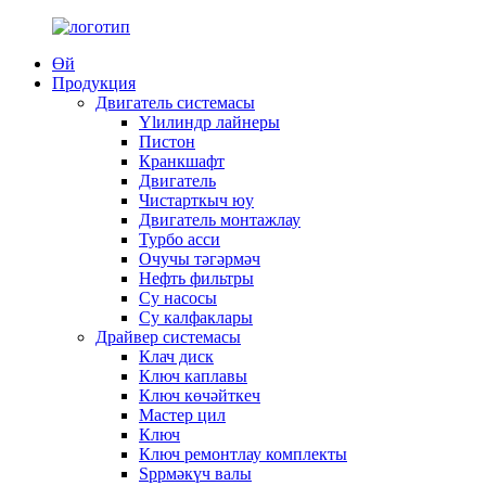
Өй
Продукция
Двигатель системасы
Ylилиндр лайнеры
Пистон
Кранкшафт
Двигатель
Чистарткыч юу
Двигатель монтажлау
Турбо асси
Очучы тәгәрмәч
Нефть фильтры
Су насосы
Су калфаклары
Драйвер системасы
Клач диск
Ключ каплавы
Ключ көчәйткеч
Мастер цил
Ключ
Ключ ремонтлау комплекты
Spрмәкүч валы